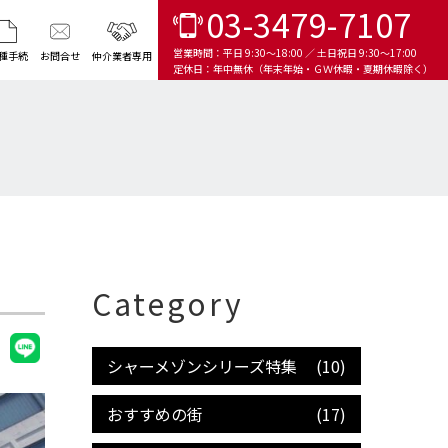
03-3479-7107
営業時間：
平日 9:30～18:00 ／ 土日祝日 9:30～17:00
種手続
お問合せ
仲介業者専用
定休日：
年中無休（年末年始・ＧＷ休暇・夏期休暇除く）
Category
シャーメゾンシリーズ特集
(10)
おすすめの街
(17)