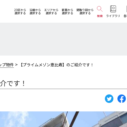
23区から
沿線から
エリアから
新築から
間取り図から
選択する
選択する
選択する
選択する
選択する
検索
ライブラリ
各
>
ップ物件
【プライムメゾン恵比寿】のご紹介です！
介です！