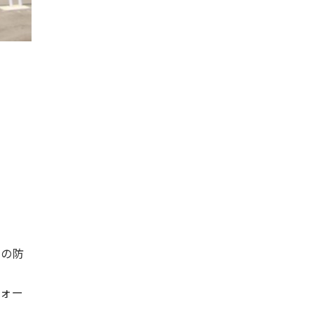
心の防
ォー