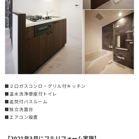
■２口ガスコンロ・グリル付キッチン
■温水洗浄便座付トイレ
■追焚付バスルーム
■独立洗面台
■エアコン設置
【2021年3月にフルリフォーム実施】