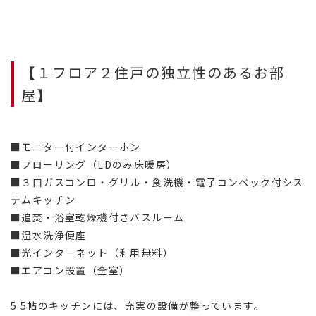
【１フロア２住戸の独立性のあるお部
屋】
■モニター付インターホン
■フローリング（LDのみ床暖房）
■３口ガスコンロ・グリル・食洗機・電子コンベック付シス
テムキッチン
■追焚・浴室乾燥機付きバスルーム
■温水洗浄便座
■光インターネット（利用無料）
■エアコン設置（全室）
5.5帖のキッチンには、充実の設備が整っています。