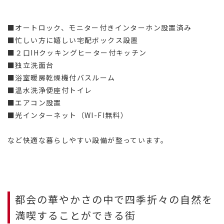
■オートロック、モニター付きインターホン設置済み
■忙しい方に嬉しい宅配ボックス設置
■２口IHクッキングヒーター付キッチン
■独立洗面台
■浴室暖房乾燥機付バスルーム
■温水洗浄便座付トイレ
■エアコン設置
■光インターネット（WI-FI無料）
など快適な暮らしやすい設備が整っています。
都会の華やかさの中で四季折々の自然を
満喫することができる街