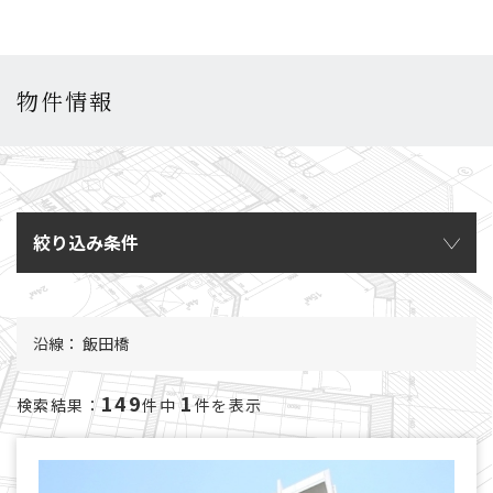
物件情報
絞り込み条件
沿線： 飯田橋
149
1
検索結果：
件中
件を表示