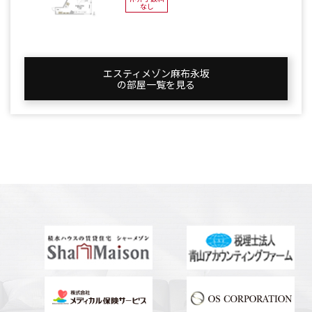
なし
エスティメゾン麻布永坂
の部屋一覧を⾒る