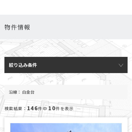
物件情報
絞り込み条件
沿線： 白金台
146
10
検索結果：
件中
件を表示