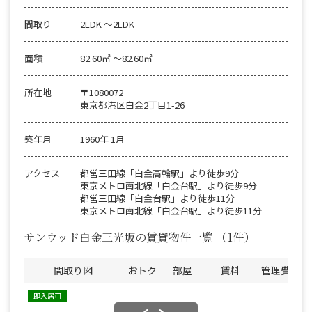
間取り
2LDK 〜2LDK
面積
82.60㎡ 〜82.60㎡
所在地
〒1080072
東京都港区白金2丁目1-26
築年月
1960年 1月
アクセス
都営三田線「白金高輪駅」より徒歩9分
東京メトロ南北線「白金台駅」より徒歩9分
都営三田線「白金台駅」より徒歩11分
東京メトロ南北線「白金台駅」より徒歩11分
サンウッド白金三光坂の賃貸物件一覧
（1件）
間取り図
おトク
部屋
賃料
管理費
敷
即入居可