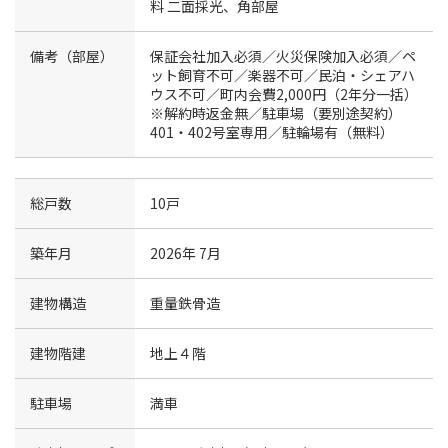
料
二面採光、角部屋
備考（部屋）
保証会社加入必須／火災保険加入必須／ペ
ット飼育不可／楽器不可／民泊・シェアハ
ウス不可／町内会費2,000円（2年分一括）
※解約時返金無／駐車場（要別途契約）
401・402号室専用／駐輪場有（無料）
総戸数
10戸
築年月
2026年 7月
建物構造
重量鉄骨造
建物階建
地上４階
駐車場
満車