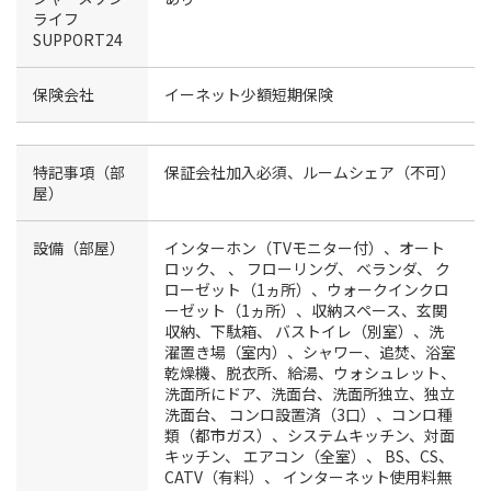
ライフ
SUPPORT24
保険会社
イーネット少額短期保険
特記事項（部
保証会社加入必須、ルームシェア（不可）
屋）
設備（部屋）
インターホン（TVモニター付）、オート
ロック、
、
フローリング、
ベランダ、
ク
ローゼット（1ヵ所）、ウォークインクロ
ーゼット（1ヵ所）、収納スペース、玄関
収納、下駄箱、
バストイレ（別室）、洗
濯置き場（室内）、シャワー、追焚、浴室
乾燥機、脱衣所、給湯、ウォシュレット、
洗面所にドア、洗面台、洗面所独立、独立
洗面台、
コンロ設置済（3口）、コンロ種
類（都市ガス）、システムキッチン、対面
キッチン、
エアコン（全室）、
BS、CS、
CATV（有料）、
インターネット使用料無