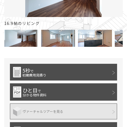
16.9帖のリビング
1
5秒
で
初期費用見積り
ひと目
で
分かる物件資料
ヴァーチャルツアーを見る