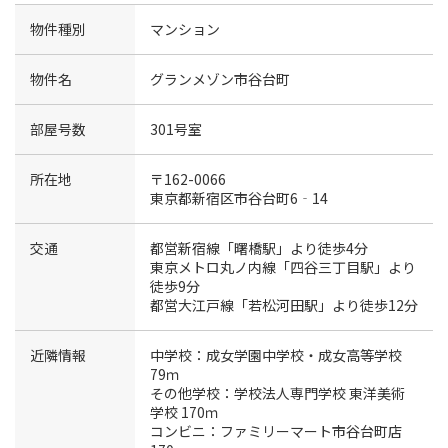
物件種別
マンション
物件名
グランメゾン市谷台町
部屋号数
301号室
所在地
〒162-0066
東京都新宿区市谷台町6‐14
交通
都営新宿線「曙橋駅」より徒歩4分
東京メトロ丸ノ内線「四谷三丁目駅」より
徒歩9分
都営大江戸線「若松河田駅」より徒歩12分
近隣情報
中学校：成女学園中学校・成女高等学校
79ｍ
その他学校：学校法人専門学校 東洋美術
学校 170ｍ
コンビニ：ファミリーマート市谷台町店