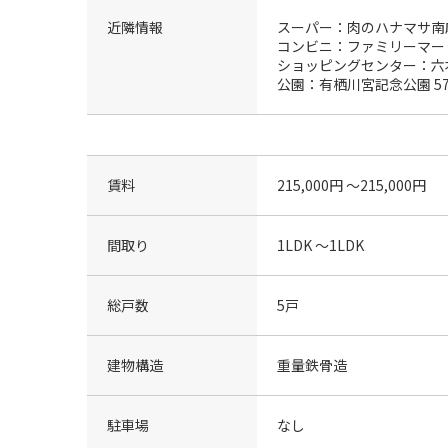
近隣情報
スーパー：肉のハナマサ南麻
コンビニ：ファミリーマート
ショッピングセンター：六本
公園：有栖川宮記念公園 57
賃料
215,000円 〜215,000円
間取り
1LDK 〜1LDK
総戸数
5戸
建物構造
重量鉄骨造
駐車場
なし