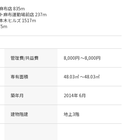
布店 835ｍ
麻布運動場前店 237ｍ
木ヒルズ 1517ｍ
5ｍ
管理費/共益費
8,000円 〜8,000円
専有面積
48.03㎡ 〜48.03㎡
築年月
2014年 6月
建物階建
地上3階