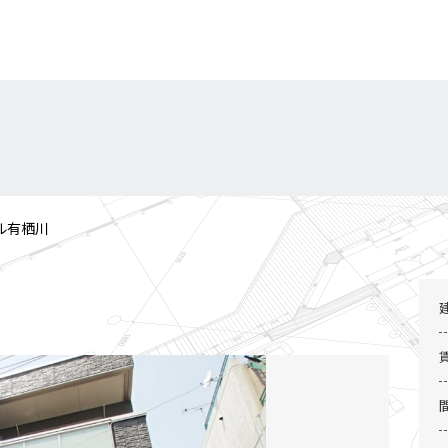
ル有栖川
1 / 1