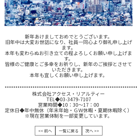
新年あけましておめでとうございます。
旧年中は大変お世話になり、社員一同心より御礼申し上げ
ます。
本年も変わらぬお引き立ての程よろしくお願い申し上げま
す。
皆様のご健康とご多幸をお祈りし、新年のご挨拶とさせて
いただきます。
本年も宜しくお願い申し上げます。
*************************************************************
株式会社アクセス・リアルティー
TEL◆03-3479-7107
営業時間◆10：30～17：00
定休日◆年中無休（年末年始・ＧＷ休暇・夏期休暇除く）
※現在営業体制を一部変更しています。
<< 前へ
一覧に戻る
次へ >>