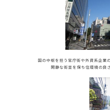
国の中枢を担う官庁街や外資系企業
閑静な街並を保ち住環境の良