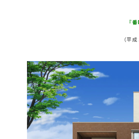
『番
（平成