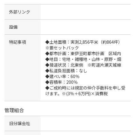
外部リンク
設備
特記事項
◆土地面積：実測2,856平米（約864坪）
※要セットバック
◆都市計画：東伊豆町都市計画 区域内
◆地目：宅地・雑種地・山林・原野・畑
◆接道状況：北東側 ※町道片瀬天城線
◆私道負担面積：なし
◆建ぺい率：60％
◆容積率：200％
◆ご成約時には規定の仲介手数料を申し受
けます。※(3％＋6万円)×消費税
管理組合
旧分譲会社