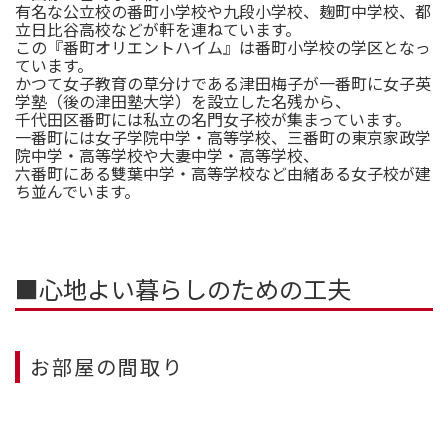
有名な公立校の番町小学校や九段小学校、麹町中学校、都
立日比谷高校などが軒を連ねています。
この『番町オリエントハイム』は番町小学校の学区となっ
ています。
かつて女子教育の草分けである津田梅子が一番町に女子英
学塾（後の津田塾大学）を設立した名残から、
千代田区番町には私立の名門女子校が集まっています。
一番町には女子学院中学・高等学校、三番町の東京家政学
院中学・高等学校や大妻中学・高等学校、
六番町にある雙葉中学・高等学校など由緒ある女子校が建
ち並んでいます。
■心地よい暮らしのための工夫
お部屋の間取り