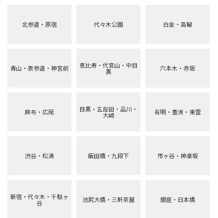
北参道・原宿
代々木公園
白金・高輪
恵比寿・代官山・中目
青山・表参道・神宮前
六本木・赤坂
黒
目黒・五反田・品川・
麻布・広尾
有明・豊洲・東雲
大崎
渋谷・松涛
飯田橋・九段下
市ヶ谷・神楽坂
新宿・代々木・千駄ヶ
池尻大橋・三軒茶屋
銀座・日本橋
谷