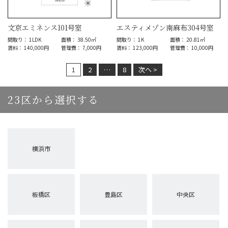
文京エミネンス101号室
エスティメゾン南麻布304号室
間取り： 1LDK
面積： 38.50㎡
間取り： 1K
面積： 20.81㎡
賃料： 140,000円
管理費： 7,000円
賃料： 123,000円
管理費： 10,000円
1
2
…
8
次へ >
23区から選択する
横浜市
板橋区
豊島区
中央区