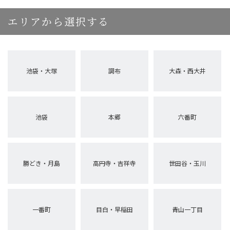
エリアから選択する
池袋・大塚
調布
大森・西大井
池袋
本郷
六番町
勝どき・月島
高円寺・吉祥寺
世田谷・玉川
一番町
目白・早稲田
青山一丁目