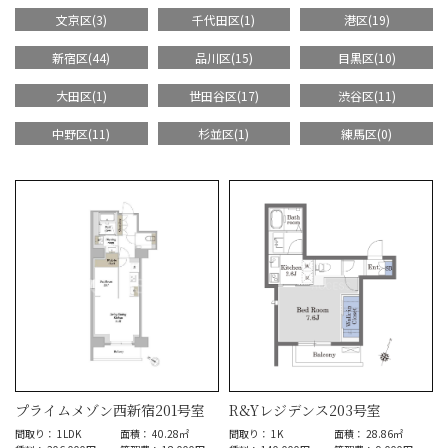
文京区(3)
千代田区(1)
港区(19)
新宿区(44)
品川区(15)
目黒区(10)
大田区(1)
世田谷区(17)
渋谷区(11)
中野区(11)
杉並区(1)
練馬区(0)
プライムメゾン西新宿201号室
R&Yレジデンス203号室
間取り： 1LDK
面積： 40.28㎡
間取り： 1K
面積： 28.86㎡