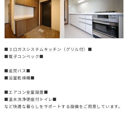
■３口ガスシステムキッチン（グリル付）■
■電子コンベック■
■追焚バス■
■浴室乾燥機■
■エアコン全室設置■
■温水洗浄便座付トイレ■
など快適な暮らしをサポートする設備をご用意しています。