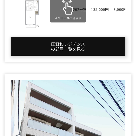
—
202号室
135,000円
9,000円
2
スクロールできます
田野和レジデンス
の部屋一覧を⾒る