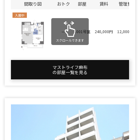
間取り図
おトク
部屋
賃料
管理費
入居中
—
1001号室
240,000円
12,000円
スクロールできます
マストライフ麻布
の部屋一覧を⾒る