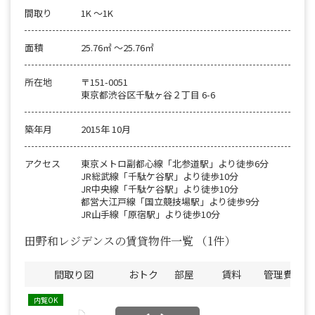
間取り
1K 〜1K
面積
25.76㎡ 〜25.76㎡
所在地
〒151-0051
東京都渋谷区千駄ヶ谷２丁目 6-6
築年月
2015年 10月
アクセス
東京メトロ副都心線「北参道駅」より徒歩6分
JR総武線「千駄ケ谷駅」より徒歩10分
JR中央線「千駄ケ谷駅」より徒歩10分
都営大江戸線「国立競技場駅」より徒歩9分
JR山手線「原宿駅」より徒歩10分
田野和レジデンスの賃貸物件一覧
（1件）
間取り図
おトク
部屋
賃料
管理費
敷
内覧OK