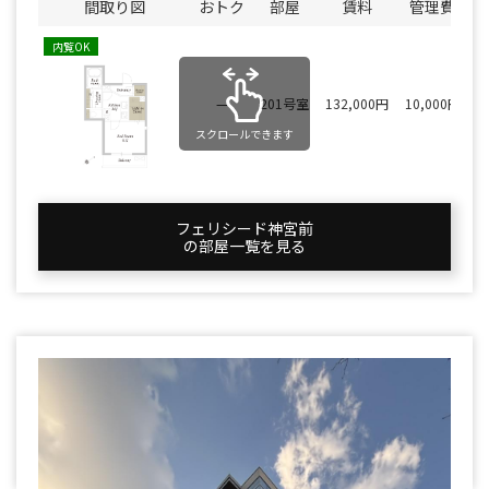
間取り図
おトク
部屋
賃料
管理費
内覧OK
—
201号室
132,000円
10,000円
スクロールできます
フェリシード神宮前
の部屋一覧を⾒る