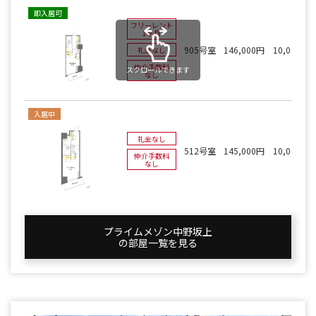
即入居可
フリーレント
1ヶ月
905号室
146,000円
10,000円
礼金なし
仲介手数料
スクロールできます
なし
入居中
礼金なし
512号室
145,000円
10,000円
仲介手数料
なし
プライムメゾン中野坂上
の部屋一覧を⾒る