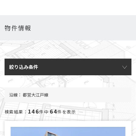
物件情報
絞り込み条件
沿線： 都営大江戸線
146
64
検索結果：
件中
件を表示