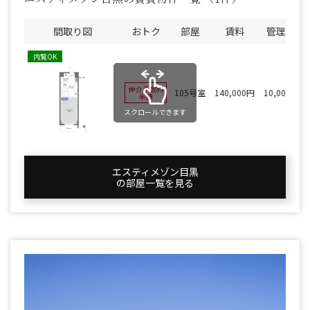
間取り図
おトク
部屋
賃料
管理費
内覧OK
仲介手数料
105号室
140,000円
10,000円
半額
スクロールできます
エスティメゾン目黒
の部屋一覧を⾒る