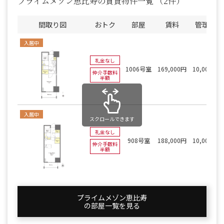
プライムメゾン恵比寿の賃貸物件一覧
（2件）
間取り図
おトク
部屋
賃料
管理費
入居中
礼金なし
1006号室
169,000円
10,000円
仲介手数料
半額
入居中
スクロールできます
礼金なし
908号室
188,000円
10,000円
仲介手数料
半額
プライムメゾン恵比寿
の部屋一覧を⾒る