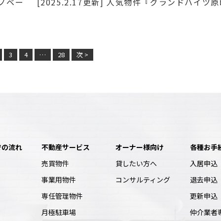
リノベー
[2025.2.17更新] 人気物件『グランドハイツ
3
4
…
28
次 >
での流れ
不動産サービス
オーナー様向け
各種お手
売買物件
貸したい方へ
入居申込
事業用物件
コンサルティング
退去申込
専任管理物件
更新申込
月極駐車場
仲介業者