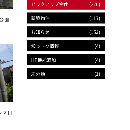
ピックアップ物件
(276)
新築物件
(117)
沢公園
お知らせ
(153)
知っトク情報
(4)
HP機能追加
(4)
未分類
(1)
プラス目