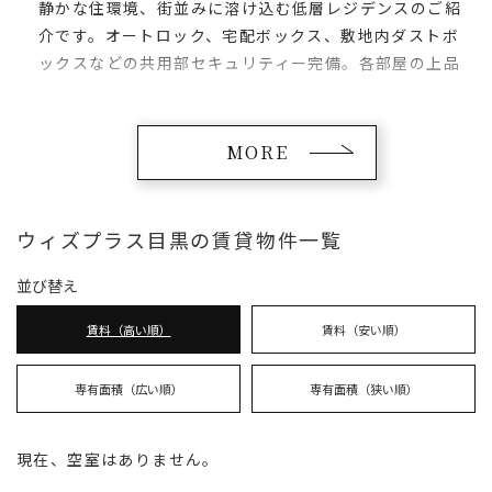
静かな住環境、街並みに溶け込む低層レジデンスのご紹
介です。オートロック、宅配ボックス、敷地内ダストボ
ックスなどの共用部セキュリティー完備。各部屋の上品
なルームデザインは暮らしの品質と気分を高めます。頼
れる収納力でファミリーにもおすすめの物件です。
MORE
ウィズプラス目黒の賃貸物件一覧
並び替え
賃料（高い順）
賃料（安い順）
専有面積（広い順）
専有面積（狭い順）
現在、空室はありません。