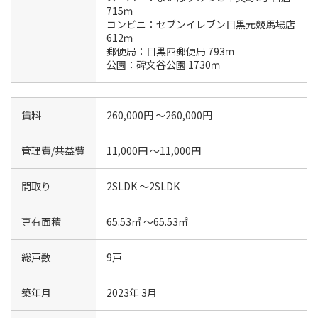
715ｍ
コンビニ：セブンイレブン目黒元競馬場店
612ｍ
郵便局：目黒四郵便局 793ｍ
公園：碑文谷公園 1730ｍ
賃料
260,000円 〜260,000円
管理費/共益費
11,000円 〜11,000円
間取り
2SLDK 〜2SLDK
専有面積
65.53㎡ 〜65.53㎡
総戸数
9戸
築年月
2023年 3月