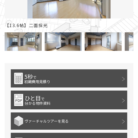
【13.6帖】二面採光
【
5秒
で
初期費用見積り
ひと目
で
分かる物件資料
ヴァーチャルツアーを見る