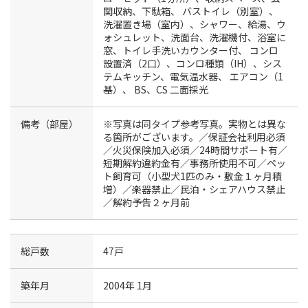
関収納、下駄箱、
バストイレ（別室）、
洗濯置き場（室内）、シャワー、給湯、ウ
ォシュレット、洗面台、洗濯機付、浴室に
窓、トイレ手洗いカウンター付、
コンロ
設置済（2口）、コンロ種類（IH）、シス
テムキッチン、電気温水器、
エアコン（1
基）、
BS、CS
二面採光
備考（部屋）
※写真は同タイプ参考写真。実物とは異な
る箇所がございます。／保証会社利用必須
／火災保険加入必須／24時間サポート有／
短期解約違約金有／事務所使用不可／ペッ
ト飼育可（小型犬1匹のみ・敷金１ヶ月積
増）／楽器禁止／民泊・シェアハウス禁止
／解約予告２ヶ月前
総戸数
47戸
築年月
2004年 1月