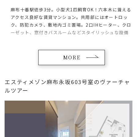
麻布十番駅徒歩3分。小型犬1匹飼育OK！六本木に聳える
アクセス良好な賃貸マンション。共用部にはオートロッ
ク、防犯カメラ、敷地内ゴミ置場。2口IHヒーター、クロ
ーゼット、窓付きバスルームなどスタイリッシュな設備
が整います。＜物件について当ページ下部備考欄必読＞
MORE
エスティメゾン麻布永坂603号室のヴァーチャ
ルツアー