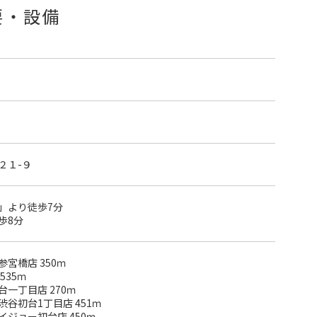
要・設備
２１-９
」より徒歩7分
歩8分
宮橋店 350ｍ
535ｍ
一丁目店 270ｍ
谷初台1丁目店 451ｍ
ジョー初台店 450ｍ