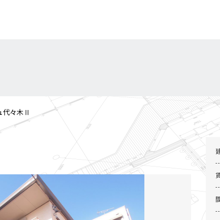
ュ代々木Ⅱ
2 / 2