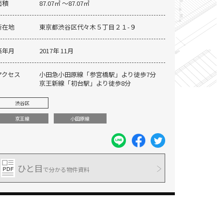
面積
87.07㎡ 〜87.07㎡
所在地
東京都渋谷区代々木５丁目２１-９
築年月
2017年 11月
アクセス
小田急小田原線「参宮橋駅」より徒歩7分
京王新線「初台駅」より徒歩8分
渋谷区
京王線
小田原線
ひと目
オートロック・宅配ボックス設置
で分かる物件資料