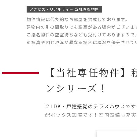
アクセス・リアルティー 当社管理物件
物件情報は代表的なお部屋を掲載しております。
建物内の別の間取りでも空室がある場合がございま
ご指名物件の空室待ちなども受付けておりますので
※写真や図と現況が異なる場合は現況を優先させて
【当社専任物件】
ンシリーズ！
２LDK・戸建感覚のテラスハウスで
配ボックス設置です！室内設備も充実
犬１匹飼育可（敷金１ヶ月積増）