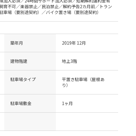
険加入必須／24時間サポート加入必須／短期解約違約金有
飼育不可／楽器禁止／民泊禁止／解約予告2カ月前／トラン
駐車場（要別途契約）／バイク置き場（要別途契約）
築年月
2019年 12月
建物階建
地上3階
駐車場タイプ
平置き駐車場（屋根あ
り）
駐車場敷金
1ヶ月