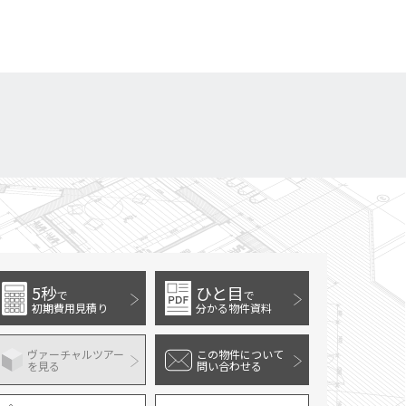
5秒
ひと目
で
で
初期費用見積り
分かる物件資料
ヴァーチャルツアー
この物件について
を見る
問い合わせる