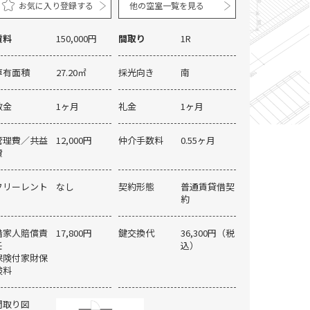
お気に入り登録する
他の空室一覧を見る
賃料
150,000円
間取り
1R
専有面積
27.20㎡
採光向き
南
敷金
1ヶ月
礼金
1ヶ月
管理費／共益
12,000円
仲介手数料
0.55ヶ月
費
フリーレント
なし
契約形態
普通賃貸借契
約
借家人賠償責
17,800円
鍵交換代
36,300円（税
任
込）
保険付家財保
外観
険料
間取り図