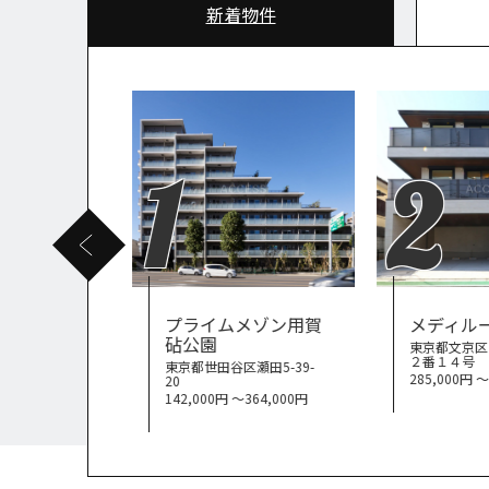
新着物件
1
2
ン
プライムメゾン用賀
メディル
砧公園
中野１丁目
東京都文京区
２番１４号
東京都世田谷区瀬田5-39-
172,000円
285,000円 
20
142,000円 〜364,000円