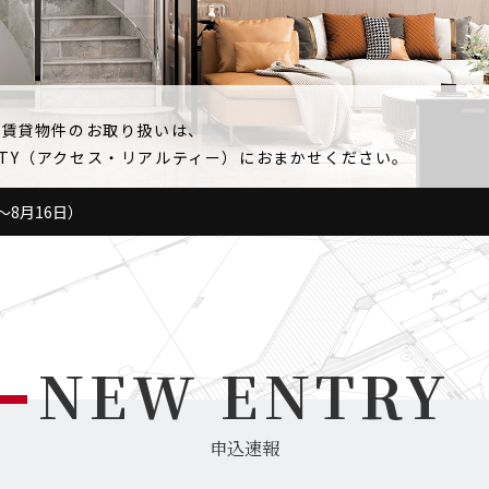
級賃貸物件のお取り扱いは、
EALTY（アクセス・リアルティー）におまかせください。
～8月16日）
々木Ｂ201号室
NEW ENTRY
掲載終了
2号室
掲載終了
ースト301号室
掲載終了
申込速報
用賀砧公園103号室
掲載終了