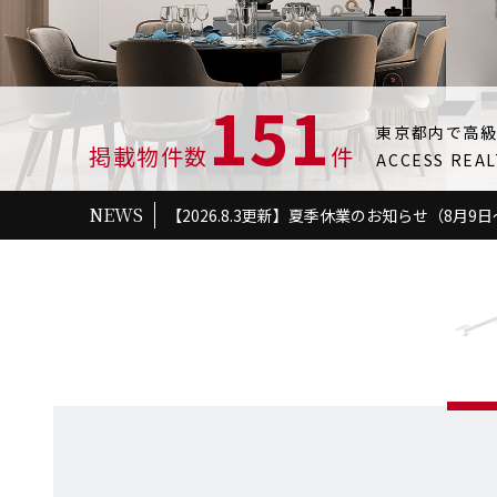
151
東京都内で高
掲載物件数
件
ACCESS R
NEWS
【2026.8.3更新】夏季休業のお知らせ（8月9日
フォーレスト代
2026/08/02
申込
ファミーユ40
2026/08/02
申込
エクラシエ イ
2026/08/02
申込
プライムメゾン
2026/08/06
申込