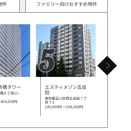
物件
ファミリー向けおすすめ物件
5
6
新橋タワー
エスティメゾン五反
エスティ
田
永坂
橋６丁目11-
東京都品川区西五反田７丁
東京都港区六本
〜404,000円
目 7-2
145,000円 
249,000円 〜298,000円