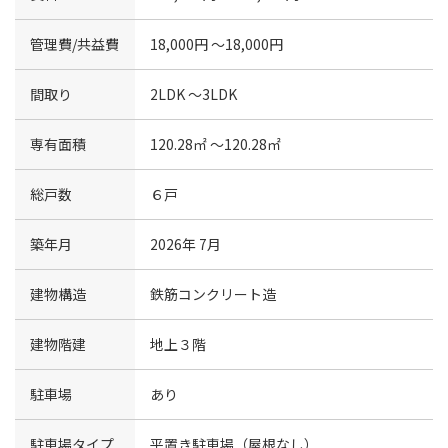
管理費/共益費
18,000円 〜18,000円
間取り
2LDK 〜3LDK
専有面積
120.28㎡ 〜120.28㎡
総戸数
６戸
築年月
2026年 7月
建物構造
鉄筋コンクリート造
建物階建
地上３階
駐車場
あり
駐車場タイプ
平置き駐車場（屋根なし）