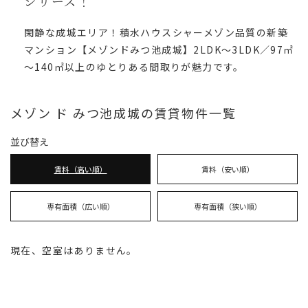
シリーズ！
閑静な成城エリア！積水ハウスシャーメゾン品質の新築
マンション【メゾンドみつ池成城】2LDK～3LDK／97㎡
～140㎡以上のゆとりある間取りが魅力です。
メゾン ド みつ池成城の賃貸物件一覧
並び替え
賃料（高い順）
賃料（安い順）
専有面積（広い順）
専有面積（狭い順）
現在、空室はありません。