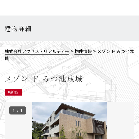
建物詳細
>
>
株式会社アクセス・リアルティー
物件情報
メゾン ド みつ池成
城
メゾン ド みつ池成城
#新築
1 / 1