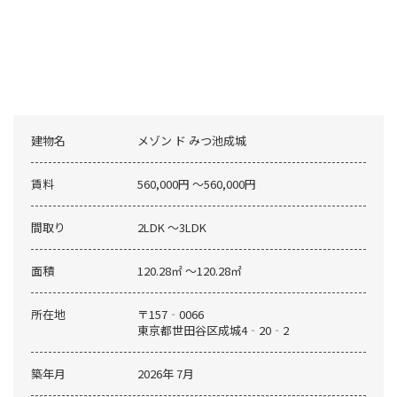
建物名
メゾン ド みつ池成城
賃料
560,000円 〜560,000円
間取り
2LDK 〜3LDK
面積
120.28㎡ 〜120.28㎡
所在地
〒157‐0066
東京都世田谷区成城4‐20‐2
築年月
2026年 7月