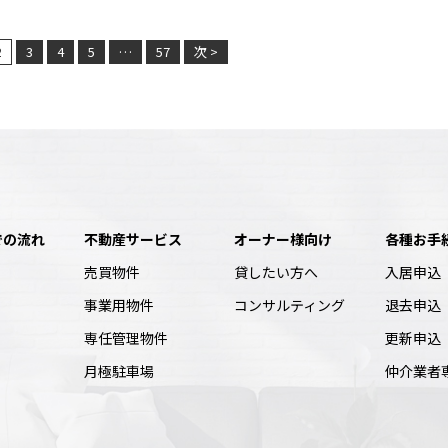
2
3
4
5
…
57
次 >
での流れ
不動産サービス
オーナー様向け
各種お手
売買物件
貸したい方へ
入居申込
事業用物件
コンサルティング
退去申込
専任管理物件
更新申込
月極駐車場
仲介業者