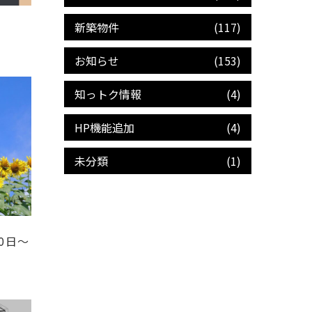
新築物件
(117)
お知らせ
(153)
知っトク情報
(4)
HP機能追加
(4)
未分類
(1)
0日～