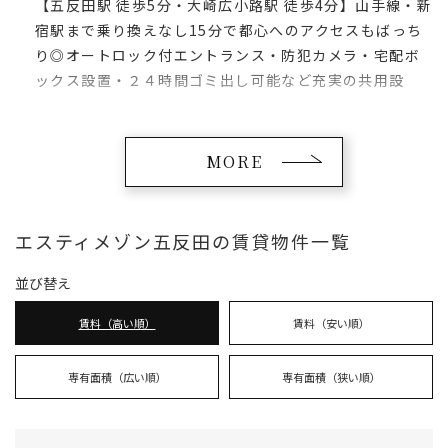
【五反田駅 徒歩5分・大崎広小路駅 徒歩4分】山手線・新
宿駅まで乗り換えなし15分で都心へのアクセスもばっち
り◎オートロック付エントランス・防犯カメラ・宅配ボ
ックス設置・２４時間ゴミ出し可能など充実の共用設
備！駐輪場（各戸１台無料）です。
MORE
エスティメゾン五反田の賃貸物件一覧
並び替え
賃料（高い順）
賃料（安い順）
専有面積（広い順）
専有面積（狭い順）