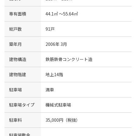
専有面積
44.1㎡ 〜55.64㎡
総戸数
91戸
築年月
2006年 3月
建物構造
鉄筋鉄骨コンクリート造
建物階建
地上14階
駐車場
満車
駐車場タイプ
機械式駐車場
駐車料
35,000円（税抜）
駐車場敷金