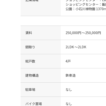
ショッピングセンター：飯田
公園：小石川植物園 1370
賃料
250,000円 〜250,000円
間取り
2LDK 〜2LDK
総戸数
4戸
建物構造
鉄骨造
駐車場
なし
バイク置場
なし