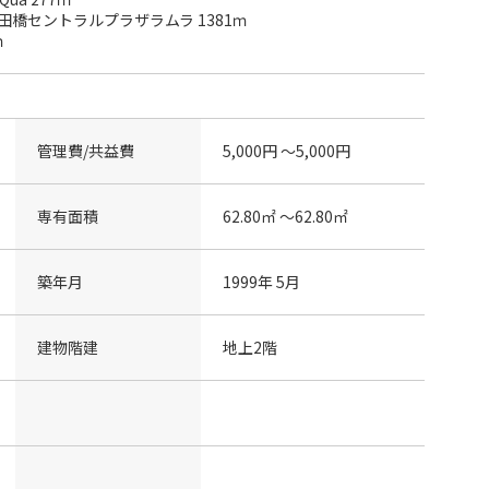
橋セントラルプラザラムラ 1381ｍ
ｍ
管理費/共益費
5,000円 〜5,000円
専有面積
62.80㎡ 〜62.80㎡
築年月
1999年 5月
建物階建
地上2階