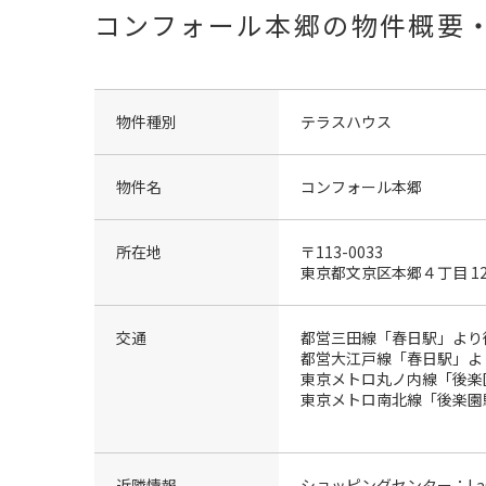
コンフォール本郷の物件概要
物件種別
テラスハウス
物件名
コンフォール本郷
所在地
〒113-0033
東京都文京区本郷４丁目 12
交通
都営三田線「春日駅」より
都営大江戸線「春日駅」よ
東京メトロ丸ノ内線「後楽
東京メトロ南北線「後楽園
近隣情報
ショッピングセンター：LaQu