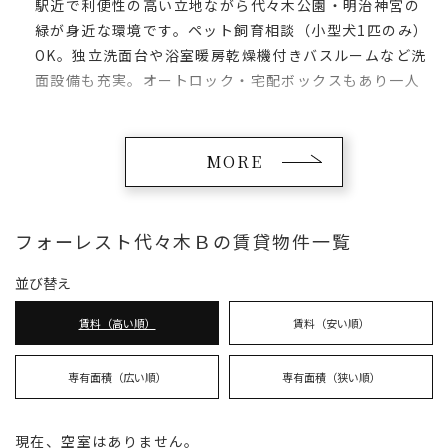
駅近で利便性の高い立地ながら代々木公園・明治神宮の
緑が身近な環境です。ペット飼育相談（小型犬1匹のみ）
OK。独立洗面台や浴室暖房乾燥機付きバスルームなど洗
面設備も充実。オートロック・宅配ボックスもあり一人
暮らしも安心・便利なセキュリティーです。
MORE
フォーレスト代々木Ｂの賃貸物件一覧
並び替え
賃料（高い順）
賃料（安い順）
専有面積（広い順）
専有面積（狭い順）
現在、空室はありません。