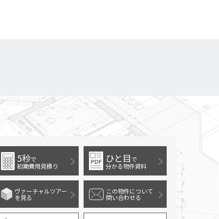
5秒
ひと目
で
で
初期費用見積り
分かる物件資料
ヴァーチャルツアー
この物件について
を見る
問い合わせる
17