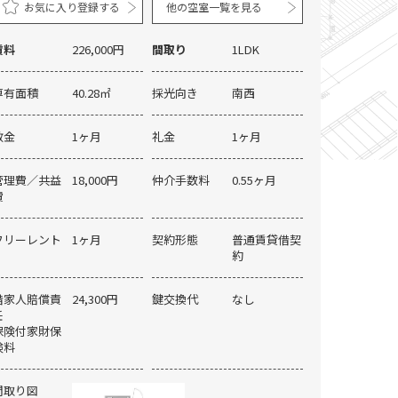
お気に入り登録する
他の空室一覧を見る
賃料
226,000円
間取り
1LDK
専有面積
40.28㎡
採光向き
南西
敷金
1ヶ月
礼金
1ヶ月
管理費／共益
18,000円
仲介手数料
0.55ヶ月
費
フリーレント
1ヶ月
契約形態
普通賃貸借契
約
借家人賠償責
24,300円
鍵交換代
なし
任
保険付家財保
フローリング※同タイプ参考写真
険料
間取り図