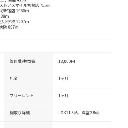
トアスマイル初台店 755ｍ
新宿店 1980ｍ
38ｍ
小学校 1207ｍ
院 897ｍ
管理費/共益費
18,000円
礼金
1ヶ月
フリーレント
1ヶ月
間取り詳細
LDK11.5帖、洋室2.8帖