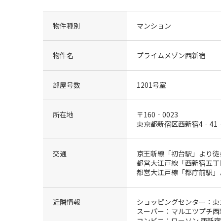
物件種別
マンション
物件名
プライムメゾン西新宿
部屋号数
1201号室
所在地
〒160‐0023
東京都新宿区西新宿4‐41
交通
京王新線「初台駅」より徒
都営大江戸線「西新宿五丁
都営大江戸線「都庁前駅」
近隣情報
ショッピングセンター：東
スーパー：マルエツプチ西新
コンビニ：ローソン 西新宿三