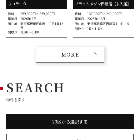
リコラータ
プライムメゾン西新宿【未入居】
賃料
269,000円 〜269,000円
賃料
137,000円 〜241,000円
築年月
2026年 2月
築年月
2025年 12月
所在地
東京都板橋区向原一丁目1番15
所在地
東京都新宿区西新宿4‐41‐5
号
間取り
1R 〜1LDK
間取り
3LDK 〜3LDK
MORE
SEARCH
物件を探す
23区から選択する