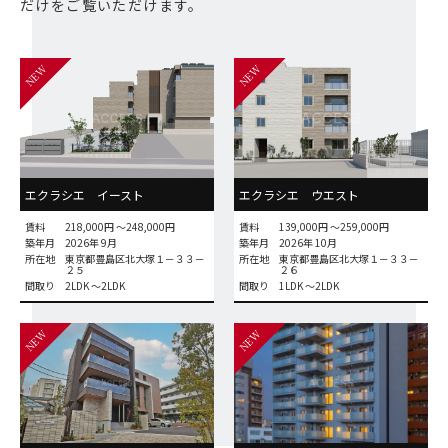
だけをご覧いただけます。
NEW
NEW
エクラシエ イースト
エクラシエ ウエスト
賃料
218,000円 〜248,000円
賃料
139,000円 〜259,000円
築年月
2026年 9月
築年月
2026年 10月
所在地
東京都豊島区北大塚１－３３－
所在地
東京都豊島区北大塚１－３３－
２５
２６
間取り
2LDK 〜2LDK
間取り
1LDK 〜2LDK
NEW
NEW