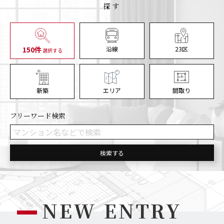
探す
150件
沿線
23区
選択する
新築
エリア
間取り
フリーワード検索
検索する
グランメゾン市谷台町402号室
申込
2026/08/04
掲載終了
NEW ENTRY
プライムメゾン下北沢 319号室
申込
2026/08/04
掲載終了
パサージュ西片202号室
申込