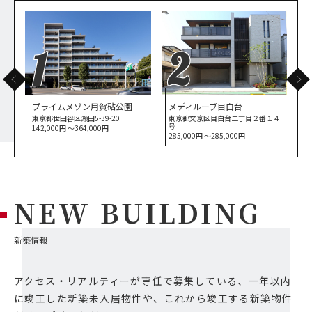
1
2
プライムメゾン用賀砧公園
メディルーブ目白台
東京都世田谷区瀬田5-39-20
東京都文京区目白台二丁目２番１４
東
号
142,000円 〜364,000円
1
285,000円 〜285,000円
NEW BUILDING
新築情報
アクセス・リアルティーが専任で募集している、一年以内
に竣工した新築未入居物件や、これから竣工する新築物件