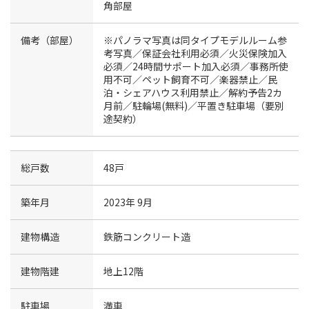
角部屋
備考（部屋）
※パノラマ写真は同タイプモデルルーム参
考写真／保証会社利用必須／火災保険加入
必須／24時間サポート加入必須／事務所使
用不可／ペット飼育不可／楽器禁止／民
泊・シェアハウス利用禁止／解約予告2カ
月前／駐輪場(無料)／平置き駐車場（要別
途契約）
総戸数
48戸
築年月
2023年 9月
建物構造
鉄筋コンクリート造
建物階建
地上12階
駐車場
満車