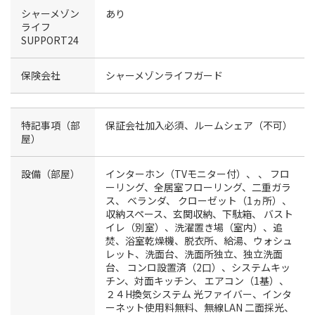
シャーメゾン
あり
ライフ
SUPPORT24
保険会社
シャーメゾンライフガード
特記事項（部
保証会社加入必須、ルームシェア（不可）
屋）
設備（部屋）
インターホン（TVモニター付）、
、
フロ
ーリング、全居室フローリング、二重ガラ
ス、
ベランダ、
クローゼット（1ヵ所）、
収納スペース、玄関収納、下駄箱、
バスト
イレ（別室）、洗濯置き場（室内）、追
焚、浴室乾燥機、脱衣所、給湯、ウォシュ
レット、洗面台、洗面所独立、独立洗面
台、
コンロ設置済（2口）、システムキッ
チン、対面キッチン、
エアコン（1基）、
２４H換気システム
光ファイバー、インタ
ーネット使用料無料、無線LAN
二面採光、