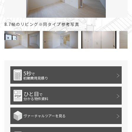
8.7帖のリビング※同タイプ参考写真
8
5秒
で
初期費用見積り
ひと目
で
分かる物件資料
ヴァーチャルツアーを見る