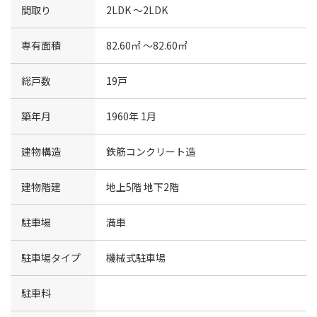
間取り
2LDK 〜2LDK
専有面積
82.60㎡ 〜82.60㎡
総戸数
19戸
築年月
1960年 1月
建物構造
鉄筋コンクリート造
建物階建
地上5階 地下2階
駐車場
満車
駐車場タイプ
機械式駐車場
駐車料