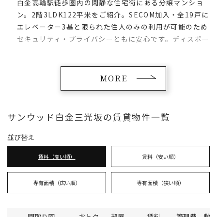
白金高輪駅徒歩圏内の閑静な住宅街にある分譲マンショ
ン。2階3LDK122平米をご紹介。SECOM加入・全19戸に
エレベーター3基と限られた住人のみの利用が可能のため
セキュリティ・プライバシーともに安心です。ディスポー
ザー、食洗器付きのシステムキッチンやフルオート機能
付きのバスルームなど設備もハイクオリティの物件で
す。
MORE
サンウッド白金三光坂の賃貸物件一覧
並び替え
賃料（高い順）
賃料（安い順）
専有面積（広い順）
専有面積（狭い順）
間取り図
おトク
部屋
賃料
管理費
敷金