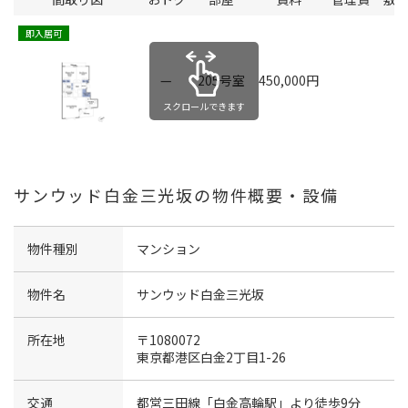
即入居可
1
—
205号室
450,000円
1
スクロールできます
サンウッド白金三光坂の物件概要・設備
物件種別
マンション
物件名
サンウッド白金三光坂
所在地
〒1080072
東京都港区白金2丁目1-26
交通
都営三田線「白金高輪駅」より徒歩9分