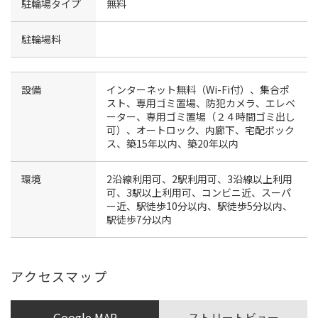
駐輪場タイプ
無料
駐輪場料
設備
インターネット無料（Wi-Fi付）、集合ポ
スト、専用ゴミ置場、防犯カメラ、エレベ
ーター、専用ゴミ置場（２４時間ゴミ出し
可）、オートロック、内廊下、宅配ボック
ス、築15年以内、築20年以内
環境
2沿線利用可、2駅利用可、3沿線以上利用
可、3駅以上利用可、コンビニ近、スーパ
ー近、駅徒歩10分以内、駅徒歩5分以内、
駅徒歩7分以内
アクセスマップ
Google MAP
ストリートビュー