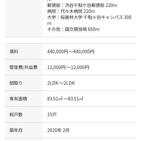
郵便局：渋谷千駄ケ谷郵便局 220ｍ
病院：代々木病院 220ｍ
大学：桜美林大学 千駄ヶ谷キャンパス 300
ｍ
その他：国立競技場 650ｍ
賃料
440,000円 〜440,000円
管理費/共益費
12,000円 〜12,000円
間取り
2LDK 〜2LDK
専有面積
83.51㎡ 〜83.51㎡
総戸数
15戸
築年月
2020年 2月