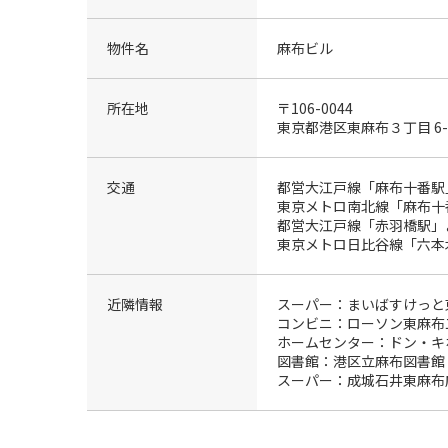
物件名
麻布ビル
所在地
〒106-0044
東京都港区東麻布３丁目 6-
交通
都営大江戸線「麻布十番駅
東京メトロ南北線「麻布十
都営大江戸線「赤羽橋駅」
東京メトロ日比谷線「六本
近隣情報
スーパー：まいばすけっと東
コンビニ：ローソン東麻布二
ホームセンター：ドン・キホ
図書館：港区立麻布図書館 
スーパー：成城石井東麻布店