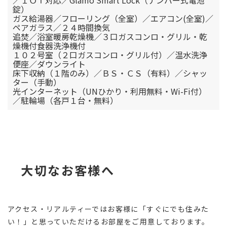
／ＩＯＴ対応／Glamo Smart Lock（ナンバー式電池
錠）
ガス給湯器／フローリング（全室）／エアコン(全室)／
ペアガラス／２４時間換気
追焚／浴室暖房乾燥機／３口ガスコンロ・グリル・乾
燥機付食器洗浄機付
１０２号室（２口ガスコンロ・グリル付）／温水洗浄
便座／ダウンライト
床下収納（１階のみ）／ＢＳ・ＣＳ（有料）／シャッ
ター（手動）
光インターネット（UNひかり・利用無料・Wi-Fi付）
／駐輪場（各戸１台・無料）
大切なお客様へ
アクセス・リアルティーではお客様に「すぐにでも住みた
い！」と思っていただけるお部屋をご用意しております。