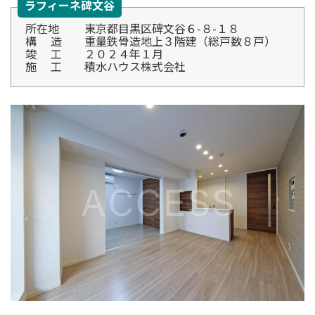
ラフィーネ碑文谷
所在地 東京都目黒区碑文谷６-８-１８
構 造 重量鉄骨造地上３階建（総戸数８戸）
竣 工 ２０２４年１月
施 工 積水ハウス株式会社