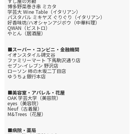
すし屋の芳勘
博多野菜巻き串 ミカタ
学芸大 Wine Table（イタリアン）
パスタバル ミキヤズ ぐりぐり（イタリアン）
好香味坊/ハオシャンアジボウ（中華料理）
QWAN（ビストロ）
やとん（居酒屋）
■スーパー・コンビニ・金融機関
イオンスタイル碑文谷
ファミリーマート 下馬駒沢通り店
セブン-イレブン 野沢店
ローソン 柿の木坂二丁目店
ゆうちょ銀行本店
■美容室・アパレル・花屋
OAK 学芸大学（美容院）
eyes（美容院）
Neuf（古着屋）
M&Trees（花屋）
■病院・薬局